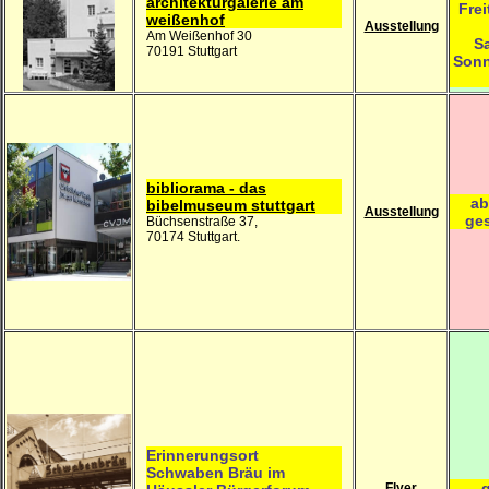
architekturgalerie am
Frei
weißenhof
Ausstellung
Am Weißenhof 30
S
70191 Stuttgart
Sonn
bibliorama - das
ab
bibelmuseum stuttgart
Ausstellung
ge
Büchsenstraße 37,
70174 Stuttgart.
Erinnerungsort
Schwaben Bräu im
g
Flyer