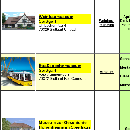
Weinbaumuseum
Apri
Stuttgart
Weinbau-
Do & 
museum
Sa, 
Uhlbacher Patz 4
1
70329 Stuttgart-Uhlbach
Sonnt
Straßenbahnmuseum
Mont
Stuttgart
Museum
Veielbrunnenweg 3
Diens
70372 Stuttgart-Bad Cannstatt
Mittw
Museum zur Geschichte
Hohenheims im Spielhaus
So