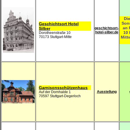
Die
Son
Geschichtsort Hotel
an 
Silber
geschichtsort-
hotel-silber.de
10 
Dorotheenstraße 10
70173 Stuttgart-Mitte
Mitt
Garnisonsschützenhaus
Ausstellung
Auf der Dornhalde 1
70597 Stuttgart-Degerloch