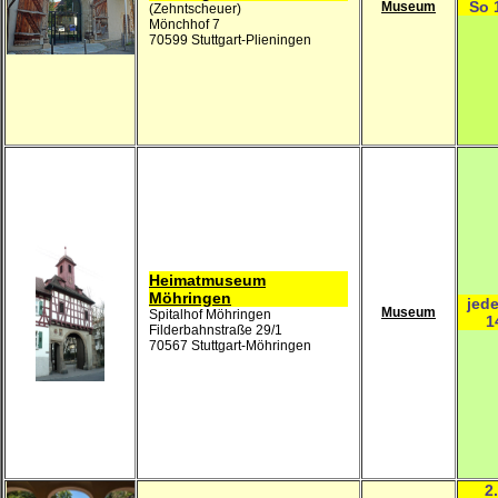
So 
Museum
(Zehntscheuer)
Mönchhof 7
70599 Stuttgart-Plieningen
Heimatmuseum
Möhringen
jed
Museum
Spitalhof Möhringen
1
Filderbahnstraße 29/1
70567 Stuttgart-Möhringen
2