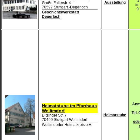
1
Ausstellung
Große Falterstr. 4
im
70597 Stuttgart.-Degerloch
9 
Geschichtswerkstatt
Degerloch
Anme
Heimatstube im Pfarrhaus
Weilimdorf
Tel.
Heimatstube
Ditzinger Str. 7
70499 Stuttgart-Weilimdorf
edel
Weilimdorfer Heimatkreis e.V.