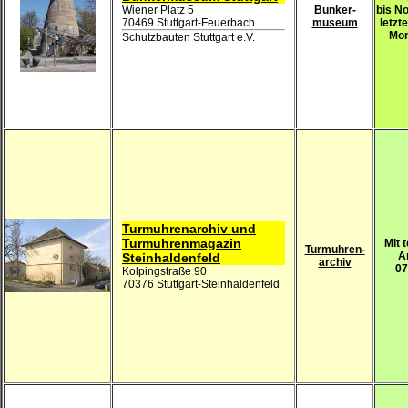
Wiener Platz 5
Bunker-
bis N
70469 Stuttgart-Feuerbach
museum
letzt
Mon
Schutzbauten Stuttgart e.V.
Turmuhrenarchiv und
Turmuhrenmagazin
Mit 
Turmuhren-
A
Steinhaldenfeld
archiv
07
Kolpingstraße 90
70376 Stuttgart-Steinhaldenfeld