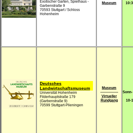
Exotischer Garten, Spielhaus -
Museum
10:3
Garbenstraße 9
70593 Stuttgart / Schloss
Hohenheim
Deutsches
Landwirtschaftsmuseum
Museum
---------------
Sonn-
Universität Hohenheim
Virtueller
Filderhauptstraße 179
Rundgang
10-1
(Garbenstraße 9)
70599 Stuttgart-Plieningen