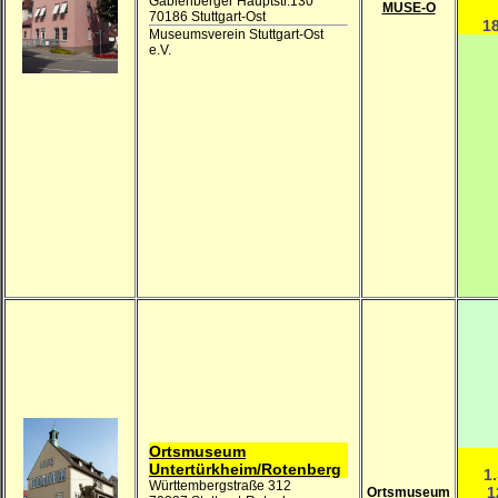
Gablenberger Hauptstr.130
MUSE-O
70186 Stuttgart-Ost
18
Museumsverein Stuttgart-Ost
e.V.
Ortsmuseum
Untertürkheim/Rotenberg
1
Württembergstraße 312
1
Ortsmuseum