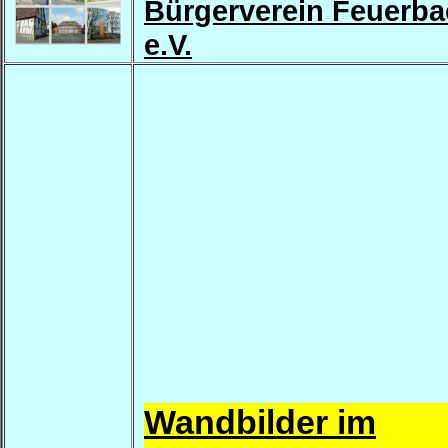
Bürgerverein Feuerb
e.V.
Wandbild
er im