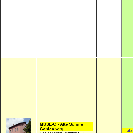
MUSE-O - Alte Schule
Gablenberg
ab