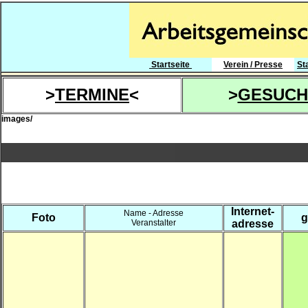
Startseite
Verein / Presse
St
>
TERMINE
<
>
GESUCH
images/
Internet-
Name - Adresse
Foto
g
Veranstalter
adresse