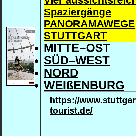
Vier aussichtsreic
Spaziergänge
PANORAMAWEGE
STUTTGART
MITTE–OST
SÜD–WEST
NORD
WEIßENBURG
https://www.stuttgar
tourist.de/