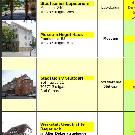
4
Städtisches Lapidarium
Don
Lapidarium
Mörikestr. 24/1
70178 Stuttgart-West
1
Museum Hegel-Haus
Museum
Eberhardstr. 53
70173 Stuttgart-Mitte
Stadtarchiv Stuttgart
L
Stadtarchiv
Bellingweg 21
Stuttgart
g
70372 Stuttgart-
Bad Cannstatt
Werkstatt Geschichte
Degerloch
G
im
Alten Dekanatsgebäude