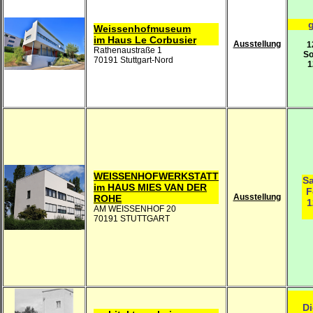
g
Weissenhofmuseum
im Haus Le Corbusier
Ausstellung
1
Rathenaustraße 1
So
70191 Stuttgart-Nord
1
WEISSENHOFWERKSTATT
Sa
im HAUS MIES VAN DER
F
Ausstellung
ROHE
1
AM WEISSENHOF 20
70191 STUTTGART
Di