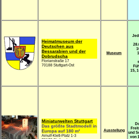
Jed
Heimatmuseum der
28.
Deutschen aus
1
Bessarabien und der
Museum
1
Dobrudscha
Florianstraße 17
70188 Stuttgart-Ost
Fü
15, 
Miniaturwelten Stuttgart
Do
Das größte Stadtmodell in
Frei
Ausstellung
Europa auf 180 m²
und S
Arnulf-Klett-Platz 1-3
von 1