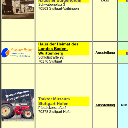
Häussler Bürgerforum
Schwabenplatz 3
70563 Stuttgart-Vaihingen
Haus der Heimat des
Landes Baden-
g
Ausstellung
Württemberg
Schloßstraße 92
70176 Stuttgart
Traktor Museum
Stuttgart-Hofen
Ausstellung
Nur
Pfadäckerstraße 5
70378 Stuttgart-Hofen