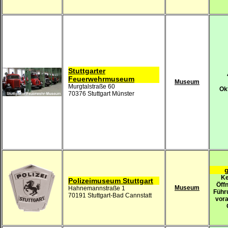
Stuttgarter
Feuerwehrmuseum
Museum
Murgtalstraße 60
Ok
70376 Stuttgart Münster
g
Ke
Polizeimuseum Stuttgart
Öff
Museum
Hahnemannstraße 1
Führ
70191 Stuttgart-Bad Cannstatt
vor