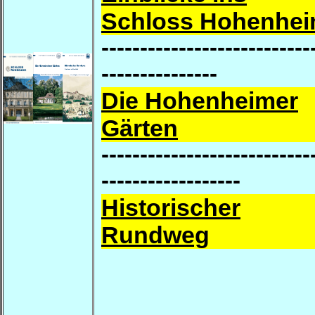
Schloss Hohenhe
---------------------------
---------------
Die Hohenheimer
Gärten
---------------------------
------------------
Historischer
Rundweg