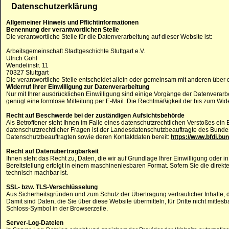
Datenschutzerklärung
Allgemeiner Hinweis und Pflichtinformationen
Benennung der verantwortlichen Stelle
Die verantwortliche Stelle für die Datenverarbeitung auf dieser Website ist:
Arbeitsgemeinschaft Stadtgeschichte Stuttgart e.V.
Ulrich Gohl
Wendelinstr.
11
70327
Stuttgart
Die verantwortliche Stelle entscheidet allein oder gemeinsam mit anderen über
Widerruf Ihrer Einwilligung zur Datenverarbeitung
Nur mit Ihrer ausdrücklichen Einwilligung sind einige Vorgänge der Datenverarbeit
genügt eine formlose Mitteilung per E-Mail. Die Rechtmäßigkeit der bis zum Wide
Recht auf Beschwerde bei der zuständigen Aufsichtsbehörde
Als Betroffener steht Ihnen im Falle eines datenschutzrechtlichen Verstoßes ei
datenschutzrechtlicher Fragen ist der Landesdatenschutzbeauftragte des Bundesl
Datenschutzbeauftragten sowie deren Kontaktdaten bereit:
https://www.bfdi.bu
Recht auf Datenübertragbarkeit
Ihnen steht das Recht zu, Daten, die wir auf Grundlage Ihrer Einwilligung oder in
Bereitstellung erfolgt in einem maschinenlesbaren Format. Sofern Sie die direkt
technisch machbar ist.
SSL- bzw. TLS-Verschlüsselung
Aus Sicherheitsgründen und zum Schutz der Übertragung vertraulicher Inhalte, 
Damit sind Daten, die Sie über diese Website übermitteln, für Dritte nicht mitles
Schloss-Symbol in der Browserzeile.
Server-Log-Dateien