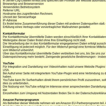
In Server-Log-Dateien erhebt und speichert der Provider der Website automatisch
Browsertyp und Browserversion
Verwendetes Betriebssystem
Referrer URL
Hostname des zugreifenden Rechners
Uhrzeit der Serveranfrage
IP-Adresse
Es findet keine Zusammenführung dieser Daten mit anderen Datenquellen statt. G
Erfüllung eines Vertrags oder vorvertraglicher Maßnahmen gestattet.
Kontaktformular
Per Kontaktformular übermittelte Daten werden einschließlich Ihrer Kontaktdate
Weitergabe dieser Daten findet ohne Ihre Einwilligung nicht statt.
Die Verarbeitung der in das Kontaktformular eingegebenen Daten erfolgt ausschließ
Einwilligung ist jederzeit möglich. Für den Widerruf genügt eine formlose Mitte
vom Widerruf unberührt.
Über das Kontaktformular übermittelte Daten verbleiben bei uns, bis Sie uns zu
Datenspeicherung mehr besteht. Zwingende gesetzliche Bestimmungen - insbeso
YouTube
Für Integration und Darstellung von Videoinhalten nutzt unsere Website Plugins
USA.
Bei Aufruf einer Seite mit integriertem YouTube-Plugin wird eine Verbindung zu
haben.
YouTube kann Ihr Surfverhalten direkt Ihrem persönlichen Profil zuzuordnen, so
dies zu unterbinden.
Die Nutzung von YouTube erfolgt im Interesse einer ansprechenden Darstellung un
dar.
Einzelheiten zum Umgang mit Nutzerdaten finden Sie in der Datenschutzerklär
Amazon Partnerprogramm
Als Betreiber dieser Website nehmen wir am Amazon EU-Partnerprogramm teil